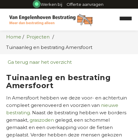
Werken bij
Offerte aanvragen
Home
Projecten
Tuinaanleg en bestrating Amersfoort
Ga terug naar het overzicht
Ontwerp
Tuinaanleg en bestrating
Amersfoort
Tuinaanleg
In Amersfoort hebben we deze voor- en achtertuin
Onderhoud
compleet gerenoveerd en voorzien van
nieuwe
bestrating
. Naast de bestrating hebben we borders
Projecten
gemaakt,
graszoden
gelegd, een schommel
gemaakt en een overkapping voor de fietsen
Referenties
geplaatst. Verder hebben deze mensen gekozen