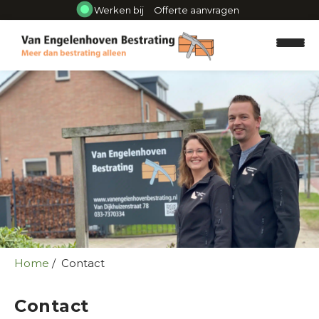
Werken bij
Offerte aanvragen
Ontwerp
Tuinaanleg
Onderhoud
Projecten
Home
Contact
Referenties
Over ons
Contact