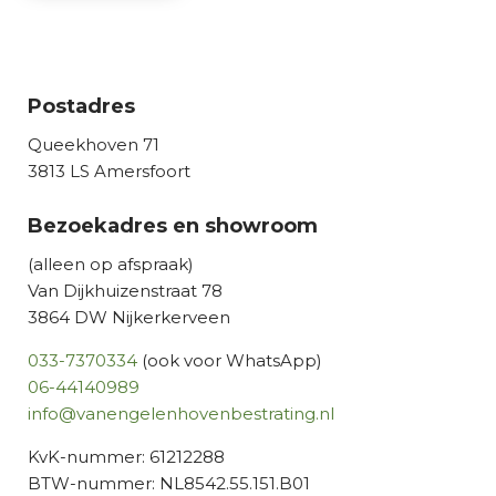
P
e
)
a
m
T
r
m
m
C
i
e
H
c
r
Postadres
A
h
Queekhoven 71
t
3813 LS Amersfoort
Bezoekadres en showroom
(alleen op afspraak)
Van Dijkhuizenstraat 78
3864 DW Nijkerkerveen
033-7370334
(ook voor WhatsApp)
06-44140989
info@vanengelenhovenbestrating.nl
KvK-nummer: 61212288
BTW-nummer: NL8542.55.151.B01