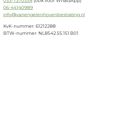
033-7370334
(ook voor WhatsApp)
06-44140989
info@vanengelenhovenbestrating.nl
KvK-nummer: 61212288
BTW-nummer: NL8542.55.151.B01