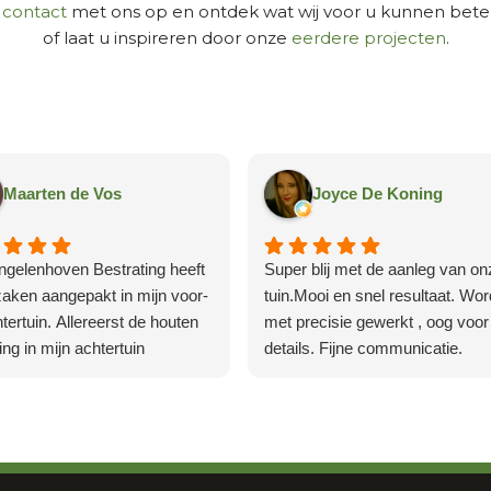
m
contact
met ons op en ontdek wat wij voor u kunnen bet
of laat u inspireren door onze
eerdere projecten
.
Maarten de Vos
Joyce De Koning
ngelenhoven Bestrating heeft
Super blij met de aanleg van on
aken aangepakt in mijn voor-
tuin.Mooi en snel resultaat. Wor
tertuin. Allereerst de houten
met precisie gewerkt , oog voor
ing in mijn achtertuin
details. Fijne communicatie.
ngen met op sommige
ctie van de
Reactie van de
n zeer beperkte ruimte,
enaar:
eigenaar:
Bedankt voor deze
Bedankt voor de m
ast in de voortuin zo'n 30m2
ie review en de gegeven
review en de goede zorgen! V
chors vervangen (inc.
acht! Veel plezier van de
plezier van jullie tuin gewenst!
en tot ~12-15cm diep). Allebei
we schutting en vernieuwde