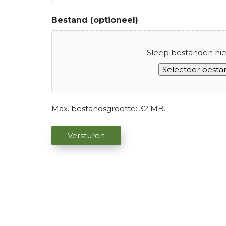
Bestand (optioneel)
Sleep bestanden hie
Selecteer best
Max. bestandsgrootte: 32 MB.
C
Versturen
A
P
T
C
H
A