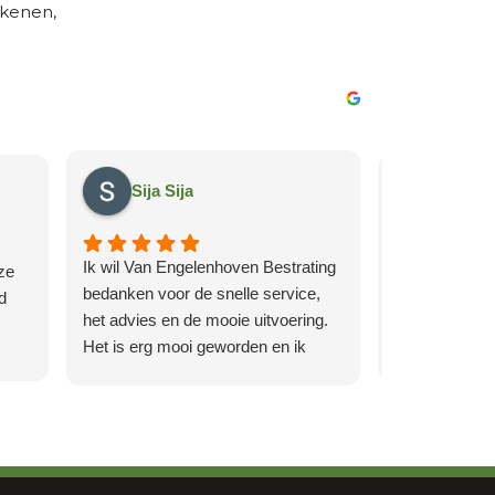
ekenen,
Sija Sija
Moniq
Ik wil Van Engelenhoven Bestrating
ze
Van Engelenho
bedanken voor de snelle service,
d
zou jullie aan
het advies en de mooie uitvoering.
Vanaf het eers
Het is erg mooi geworden en ik
heel soepel. E
beveel Van Engelenhoven
bekijken en o
Reactie va
Bestrating van harte aan!
kwam de offert
eigenaar:
ooie
B
uitgebreid en 
eel
mooie review 
precies waar j
buren zo te
showroom kun 
we het voor!