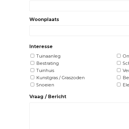
Woonplaats
W
Interesse
o
o
Tuinaanleg
On
n
Bestrating
Sc
p
Tuinhuis
Ve
l
Kunstgras / Graszoden
Be
a
Snoeien
Ele
a
t
Vraag / Bericht
s