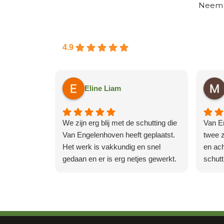
Nee
4.9
Eline Liam
We zijn erg blij met de schutting die
Van E
Van Engelenhoven heeft geplaatst.
twee z
Het werk is vakkundig en snel
en ach
gedaan en er is erg netjes gewerkt.
schutt
Afspraken over prijs,
Reactie van de
verva
Rea
werkzaamheden, tijden en algehele
eigenaar:
plekke
eig
Bedankt voor deze
communicatie waren top. Een
daarna
mooie review en voor de opdracht!
moo
aanrader dus.
booms
We wensen jullie veel plezier met
opdr
afgrav
de nieuwe schutting!
nieu