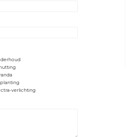
derhoud
hutting
randa
planting
ctra-verlichting