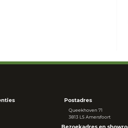
enties
Postadres
Queekhoven 71
3813 LS
Amersfoort
Bezoekadres en showr