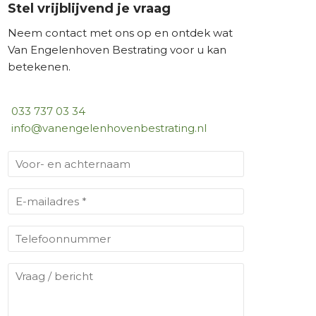
Stel vrijblijvend je vraag
Neem contact met ons op en ontdek wat
Van Engelenhoven Bestrating voor u kan
betekenen.
033 737 03 34
info@vanengelenhovenbestrating.nl
V
o
o
E
r
-
-
m
T
e
a
e
n
i
l
V
a
l
e
r
c
(
f
a
V